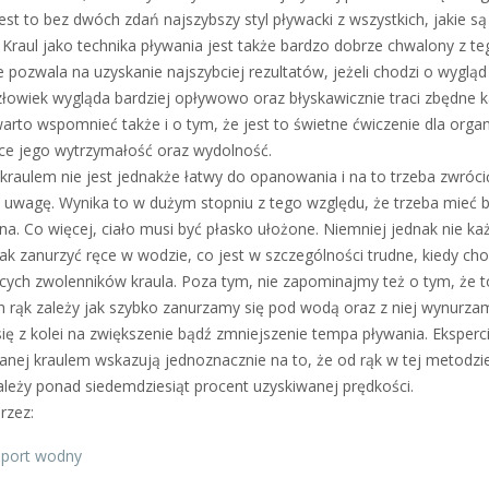
est to bez dwóch zdań najszybszy styl pływacki z wszystkich, jakie są
 Kraul jako technika pływania jest także bardzo dobrze chwalony z te
e pozwala na uzyskanie najszybciej rezultatów, jeżeli chodzi o wygląd
Człowiek wygląda bardziej opływowo oraz błyskawicznie traci zbędne ka
arto wspomnieć także i o tym, że jest to świetne ćwiczenie dla orga
ce jego wytrzymałość oraz wydolność.
 kraulem nie jest jednakże łatwy do opanowania i na to trzeba zwróci
 uwagę. Wynika to w dużym stopniu z tego względu, że trzeba mieć 
ona. Co więcej, ciało musi być płasko ułożone. Niemniej jednak nie ka
tak zanurzyć ręce w wodzie, co jest w szczególności trudne, kiedy cho
cych zwolenników kraula. Poza tym, nie zapominajmy też o tym, że t
ch rąk zależy jak szybko zanurzamy się pod wodą oraz z niej wynurza
się z kolei na zwiększenie bądź zmniejszenie tempa pływania. Eksperc
wanej kraulem wskazują jednoznacznie na to, że od rąk w tej metodzi
ależy ponad siedemdziesiąt procent uzyskiwanej prędkości.
rzez:
Sport wodny