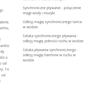
Synchroniczne pływanie - połączenie
go
magii wody i muzyki
Odkryj magię synchronicznego tańca
lorie.
w wodzie
nizmu,
Sztuka synchronicznego pływania -
ć
odkryj magię jedności ruchu w wodzie
bardzo
Sztuka pływania synchronicznego -
żdy
odkryj magię harmonii w ruchu w
dzi o
wodzie
o od
my. To
i od
e