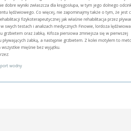
e dobre wyniki zwłaszcza dla kręgosłupa, w tym jego dolnego odcin
mentu lędźwiowego. Co więcej, nie zapominajmy także o tym, że jest 
ehabilitacji fizykoterapeutycznej jak właśnie rehabilitacja przez pływan
 w swych testach i analizach medycznych Finowie, lordoza lędźwiowa
iu grzbietem oraz żabką. Kifoza piersiowa zmniejsza się w pierwszej
 u pływających żabką, a następnie grzbietem. Z kolei motylem to met
a wszystkie mięśnie bez wyjątku.
rzez:
Sport wodny