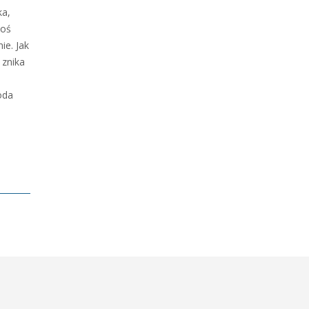
ka,
coś
ie. Jak
 znika
oda