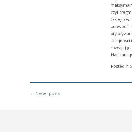
maksymalni
czyli frag
takiego w r
udowodnili
pry pływan
kolejności
rozwijając
Napisane p
Posted in
Posts
←
Newer posts
navigation