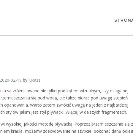
l
STRON
2020-02-19
by
lukasz
ania są zróżnicowane nie tylko pod kątem wizualnym, czy osiąganej
przemieszczania się pod wodą, ale także biorąc pod uwagę stopień
ich opanowania. Warto zatem zwrócić uwagę na jeden z najbardziej
ch stylów jakim jest styl pływacki. Więcej w dalszych fragmentach.
owi wysokiej jakości metodę pływacką. Poprzez przemieszczanie się z
niem kraula, możemy zdecydowanie najszybciej pokonać daną odleg