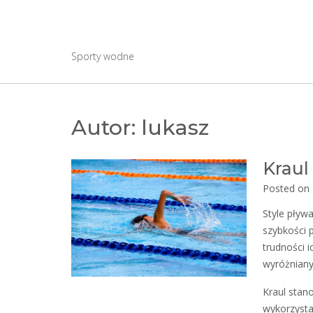
Skip
to
Wayc-legnica2011.p
content
Sporty wodne
Autor:
lukasz
Kraul
Posted on
Style pływ
szybkości 
trudności 
wyróżniany
Kraul stan
wykorzysta