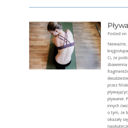
Pływa
Posted on
Nieważne, 
kręgosłupa
Ci, że pod
zbawienna 
fragmentów
dwudzieste
przez fińs
pływającyc
pływanie. 
innych ćwic
o tym, że 
okazały si
najskutecz