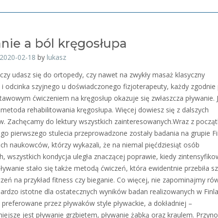
nie a ból kręgosłupa
2020-02-18
by
lukasz
czy udasz się do ortopedy, czy nawet na zwykły masaż klasyczny
 i odcinka szyjnego u doświadczonego fizjoterapeuty, każdy zgodnie
stawowym ćwiczeniem na kręgosłup okazuje się zwłaszcza pływanie. J
metoda rehabilitowania kręgosłupa. Więcej dowiesz się z dalszych
. Zachęcamy do lektury wszystkich zainteresowanych.Wraz z począ
go pierwszego stulecia przeprowadzone zostały badania na grupie Fi
kich naukowców, którzy wykazali, że na niemal pięćdziesiąt osób
h, wszystkich kondycja uległa znaczącej poprawie, kiedy zintensyfiko
Pływanie stało się także metodą ćwiczeń, która ewidentnie przebiła s
zeń na przykład fitness czy bieganie. Co więcej, nie zapominajmy rów
bardzo istotne dla ostatecznych wyników badan realizowanych w Finla
ę preferowane przez pływaków style pływackie, a dokładniej –
niejsze jest pływanie grzbietem, pływanie żabką oraz kraulem. Przyno