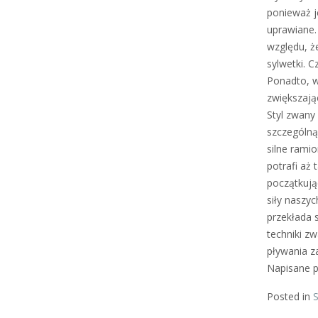
ponieważ j
uprawiane.
względu, ż
sylwetki. 
Ponadto, w
zwiększają
Styl zwany
szczególną
silne rami
potrafi aż 
początkują
siły naszy
przekłada 
techniki z
pływania z
Napisane p
Posted in