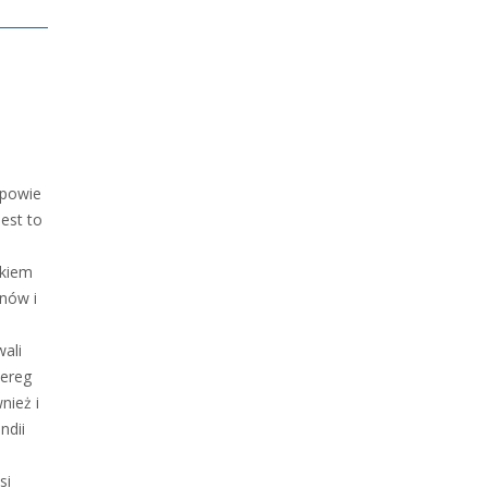
 powie
est to
tkiem
nów i
wali
zereg
nież i
ndii
si