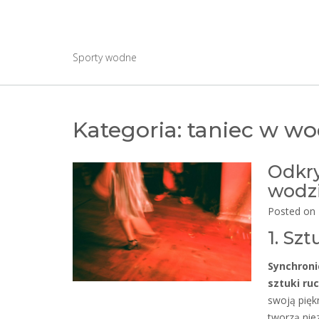
Skip
to
Wayc-legnica2011.p
content
Sporty wodne
Kategoria:
taniec w wo
Odkry
wodz
Posted on
1. Sz
Synchroni
sztuki ru
swoją piękn
tworzą nie