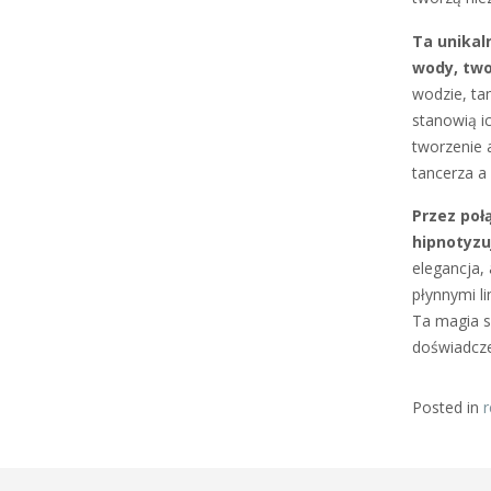
Ta unikal
wody, two
wodzie, ta
stanowią i
tworzenie 
tancerza a
Przez poł
hipnotyzu
elegancja, 
płynnymi l
Ta magia s
doświadcze
Posted in
r