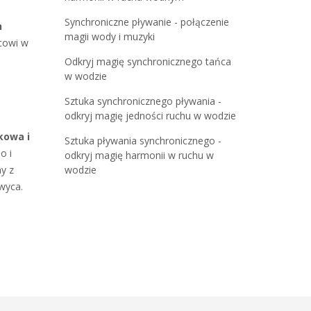
Synchroniczne pływanie - połączenie
h
magii wody i muzyki
cowi w
Odkryj magię synchronicznego tańca
w wodzie
Sztuka synchronicznego pływania -
odkryj magię jedności ruchu w wodzie
kowa i
Sztuka pływania synchronicznego -
o i
odkryj magię harmonii w ruchu w
hy z
wodzie
wyca.