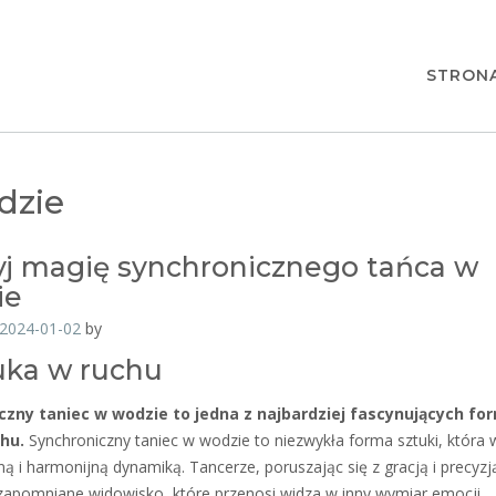
l
STRON
dzie
j magię synchronicznego tańca w
ie
2024-01-02
by
tuka w ruchu
czny taniec w wodzie to jedna z najbardziej fascynujących fo
chu.
Synchroniczny taniec w wodzie to niezwykła forma sztuki, która 
ą i harmonijną dynamiką. Tancerze, poruszając się z gracją i precyzj
zapomniane widowisko, które przenosi widza w inny wymiar emocji.