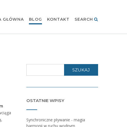
A GŁÓWNA
BLOG
KONTAKT
SEARCH
SZUKAJ
OSTATNIE WPISY
rm
wciąga
ą,
Synchroniczne pływanie - magia
harmonii w ruchu wodnym