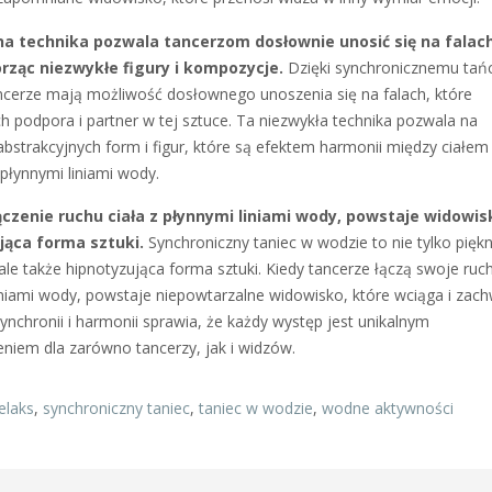
na technika pozwala tancerzom dosłownie unosić się na falac
rząc niezwykłe figury i kompozycje.
Dzięki synchronicznemu tań
ncerze mają możliwość dosłownego unoszenia się na falach, które
ch podpora i partner w tej sztuce. Ta niezwykła technika pozwala na
abstrakcyjnych form i figur, które są efektem harmonii między ciałem
 płynnymi liniami wody.
ączenie ruchu ciała z płynnymi liniami wody, powstaje widowis
jąca forma sztuki.
Synchroniczny taniec w wodzie to nie tylko piękn
ale także hipnotyzująca forma sztuki. Kiedy tancerze łączą swoje ruc
iniami wody, powstaje niepowtarzalne widowisko, które wciąga i zach
ynchronii i harmonii sprawia, że każdy występ jest unikalnym
niem dla zarówno tancerzy, jak i widzów.
elaks
,
synchroniczny taniec
,
taniec w wodzie
,
wodne aktywności