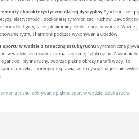
elementy charakterystyczne dla tej dyscypliny
Synchroniczne pł
cyzji, elastyczności i doskonałej synchronizacji ruchów. Zawodniczki
żnorodne figury, takie jak piramidy, skoki i obrót w wodzie. Ważne j
chowanie rytmu i harmonii podczas wykonywania układów.
e sportu w wodzie z taneczną sztuką ruchu
Synchroniczne pływa
sport w wodzie, ale również forma tanecznej sztuki ruchu. Zawodniczki
leganckie i płynne ruchy, tworząc piękne obrazy na tafli wody. To
sportu, muzyki i choreografii sprawia, że ta dyscyplina jest niezwykle
a.
harmonia ruchu
,
odkrywanie piękna
,
sport w wodzie
,
sztuka ruchu