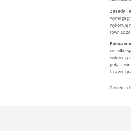
Zasady i 
wymaga pre
wykonują ró
również za
Połączeni
nie tylko 
wykonują e
połączenie 
fascynując
Posted in