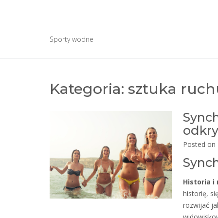
Skip
to
Wayc-legnica2011.p
content
Sporty wodne
Kategoria:
sztuka ruch
Synch
odkry
Posted on
Synch
Historia 
historię, 
rozwijać j
widowiskow