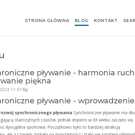
l
STRONA GŁÓWNA
BLOG
KONTAKT
SEA
u
roniczne pływanie - harmonia ruch
wanie piękna
2023-11-07
by
roniczne pływanie - wprowadzenie
i rozwój synchronicznego pływania
Synchroniczne pływanie ma dł
sięgającą starożytnych czasów. Jednak dopiero w XX wieku zaczęło się
ako dyscyplina sportowa. Początkowo było to bardziej atrakcją
ą, ale z czasem zyskało na popularności i stało się sportem olimpijs