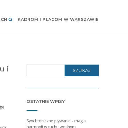
RCH
KADROM I PŁACOM W WARSZAWIE
u i
SZUKAJ
OSTATNIE WPISY
ugą
Synchroniczne pływanie - magia
harmonii w ruchu wodnym
kim.