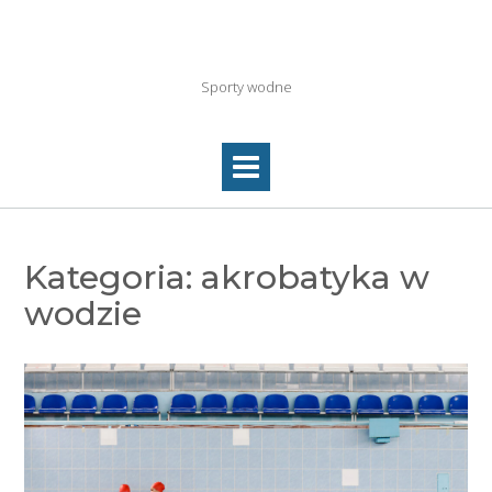
Skip
to
Wayc-legnica2011.pl
content
Sporty wodne
Kategoria:
akrobatyka w
wodzie